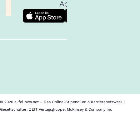
App!
Follow us!
Inhalte im Überblick
Über uns
Cookies
Nutzungsbedingungen
Barrierefreiheit
Datenschutz
Impressum
© 2026 e-fellows.net – Das Online-Stipendium & Karrierenetzwerk |
Gesellschafter: ZEIT Verlagsgruppe, McKinsey & Company Inc
IU
Internationale