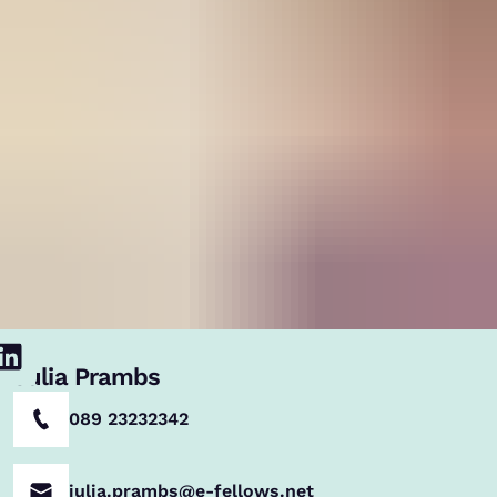
Julia Prambs
089 23232342
julia.prambs@e-fellows.net