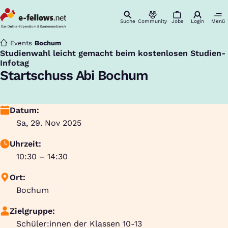
Suche
Community
Jobs
Login
Menü
Startseite
Events
Bochum
Studienwahl leicht gemacht beim kostenlosen Studien-
:
Infotag
Startschuss Abi Bochum
Datum:
Sa, 29. Nov 2025
Uhrzeit:
10:30 – 14:30
Ort:
Bochum
Zielgruppe:
Schüler:innen der Klassen 10-13