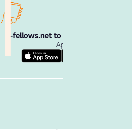
e‑fellows.net to go:
Hol dir unsere
App!
Follow us!
Inhalte im Überblick
Über uns
Cookies
Nutzungsbedingungen
Barrierefreiheit
Datenschutz
Impressum