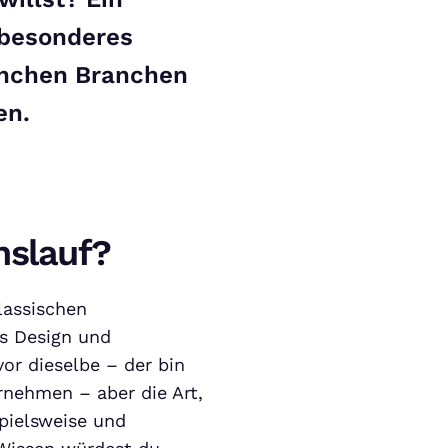
 besonderes
manchen Branchen
en.
nslauf?
lassischen
es Design und
vor dieselbe – der bin
rnehmen – aber die Art,
spielsweise und