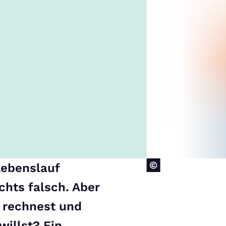
Lebenslauf
chts falsch. Aber
z rechnest und
illst? Ein