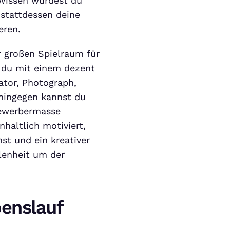
 Wissen würdest du
 stattdessen deine
eren.
 großen Spielraum für
t du mit einem dezent
rator, Photograph,
 hingegen kannst du
Bewerbermasse
nhaltlich motiviert,
st und ein kreativer
llenheit um der
benslauf