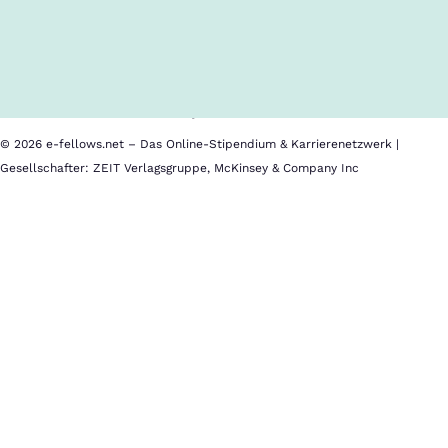
Inhalte im Überblick
Über uns
Cookies
Nutzungsbedingungen
Barrierefreiheit
Datenschutz
Impressum
© 2026 e-fellows.net – Das Online-Stipendium & Karrierenetzwerk |
Gesellschafter: ZEIT Verlagsgruppe, McKinsey & Company Inc