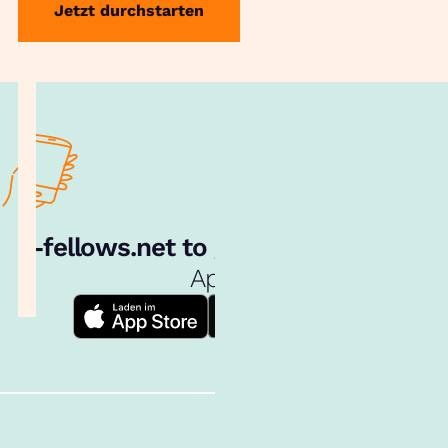
Jetzt durchstarten
e‑fellows.net to go:
Hol dir unsere
App!
Follow us!