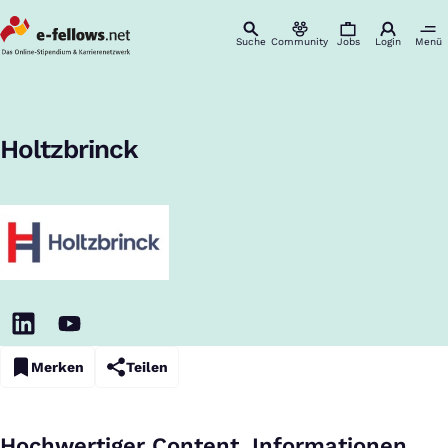
Suche
Community
Jobs
Login
Menü
Startseite
Unternehmen
Holtzbrinck
Karriere & Einstieg
:
Holtzbrinck
Merken
Teilen
Hochwertiger Content, Informationen,