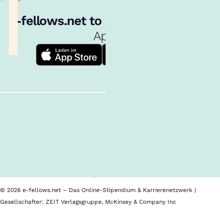
e‑fellows.net to go:
Hol dir unsere
App!
Follow us!
Inhalte im Überblick
Über uns
Cookies
Nutzungsbedingungen
Barrierefreiheit
Datenschutz
Impressum
© 2026 e-fellows.net – Das Online-Stipendium & Karrierenetzwerk |
Gesellschafter: ZEIT Verlagsgruppe, McKinsey & Company Inc