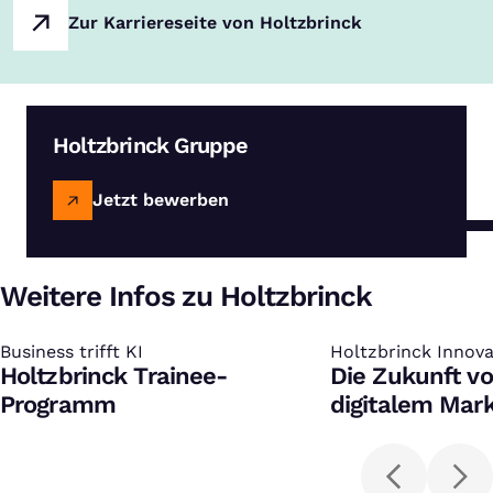
Zur Karriereseite von Holtzbrinck
Holtzbrinck Gruppe
Jetzt bewerben
Weitere Infos zu Holtzbrinck
Business trifft KI
:
Holtzbrinck Innov
:
Holtzbrinck Trainee-
Die Zukunft v
Programm
digitalem Mark