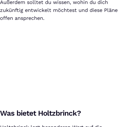
Außerdem solltet du wissen, wohin du dich
zukünftig entwickelt möchtest und diese Pläne
offen ansprechen.
Holtzbrinck Innovation Days 2024
Bei Klick auf dieses Video wird eine Verbindung zu Vimeo
aufgebaut. Weitere Informationen findest Du in unserer
Was bietet Holtzbrinck?
Datenschutzerklärung
.