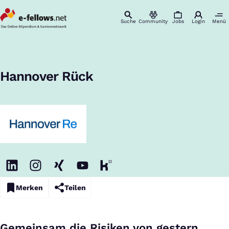
Suche
Community
Jobs
Login
Menü
Startseite
Unternehmen
Hannover Rück
Karriere & Einstieg
:
Hannover Rück
Merken
Teilen
Gemeinsam die Risiken von gestern,