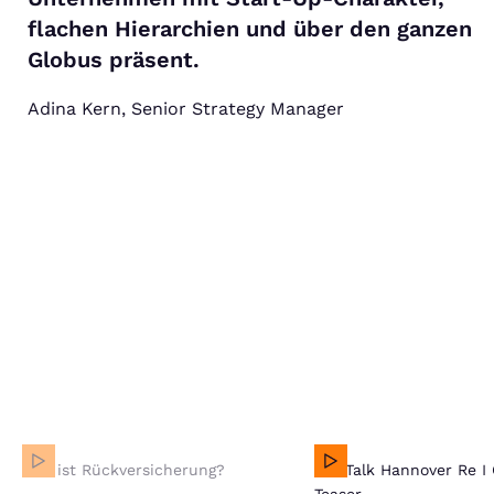
flachen Hierarchien und über den ganzen
Globus präsent.
Adina Kern, Senior Strategy Manager
Was ist Rückversicherung?
Was ist Rückversicherung?
RealTalk Hannover Re I
Bei Klick auf dieses Video wird eine Verbindung zu