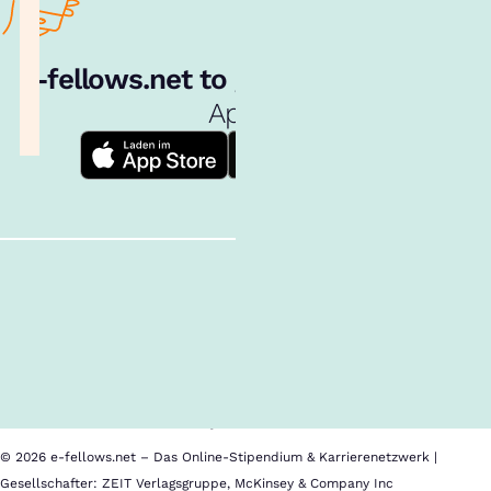
e‑fellows.net to go:
Hol dir unsere
App!
Follow us!
Inhalte im Überblick
Über uns
Cookies
Nutzungsbedingungen
Barrierefreiheit
Datenschutz
Impressum
© 2026 e-fellows.net – Das Online-Stipendium & Karrierenetzwerk |
Gesellschafter: ZEIT Verlagsgruppe, McKinsey & Company Inc