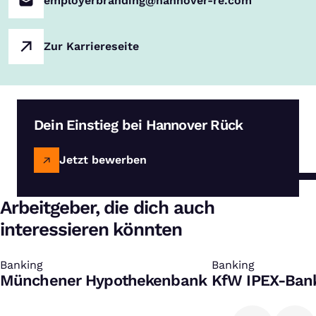
employerbranding@hannover-re.com
Zur Karriereseite
Dein Einstieg bei Hannover Rück
Jetzt bewerben
Arbeitgeber, die dich auch
interessieren könnten
Banking
:
Banking
:
Münchener Hypothekenbank
KfW IPEX-Ban