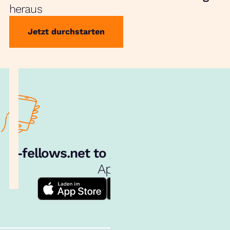
heraus
Jetzt durchstarten
e‑fellows.net to go:
Hol dir unsere
App!