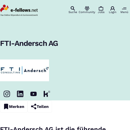
Suche
Community
Jobs
Login
Menü
Startseite
Unternehmen
FTI-Andersch AG
Karriere & Einstieg
:
FTI-Andersch AG
Merken
Teilen
FTI-Andersch AG ist die führende