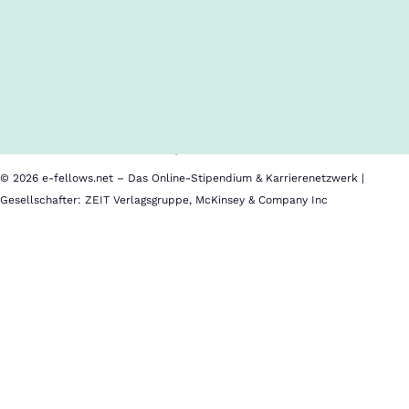
Follow us!
Inhalte im Überblick
Über uns
Cookies
Nutzungsbedingungen
Barrierefreiheit
Datenschutz
Impressum
© 2026 e-fellows.net – Das Online-Stipendium & Karrierenetzwerk |
Gesellschafter: ZEIT Verlagsgruppe, McKinsey & Company Inc