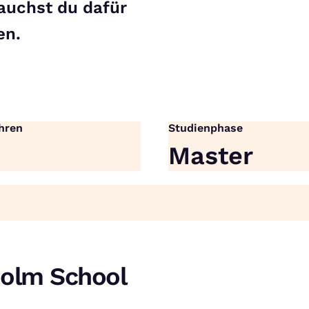
rauchst du dafür
en.
hren
Studienphase
Master
holm School