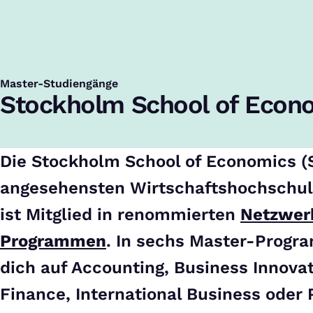
Startseite
Studiengänge
Stockholm School of Economics
Master-Studiengänge
:
Stockholm School of Econ
Die Stockholm School of Economics (S
angesehensten Wirtschaftshochschul
ist Mitglied in renommierten
Netzwer
Programmen
. In sechs Master-Prog
dich auf Accounting, Business Innova
Finance, International Business oder 