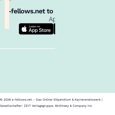
e‑fellows.net to go:
Hol dir unsere
App!
Follow us!
Inhalte im Überblick
Über uns
Cookies
Nutzungsbedingungen
Barrierefreiheit
Datenschutz
Impressum
© 2026 e-fellows.net – Das Online-Stipendium & Karrierenetzwerk |
Gesellschafter: ZEIT Verlagsgruppe, McKinsey & Company Inc