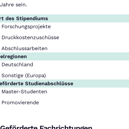
Jahre sein.
rt des Stipendiums
Forschungsprojekte
Druckkostenzuschüsse
Abschlussarbeiten
ielregionen
Deutschland
Sonstige (Europa)
eförderte Studienabschlüsse
Master-Studenten
Promovierende
Geförderte Fachrichtungen