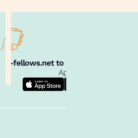
e‑fellows.net to go:
Hol dir unsere
App!
Follow us!
Inhalte im Überblick
Über uns