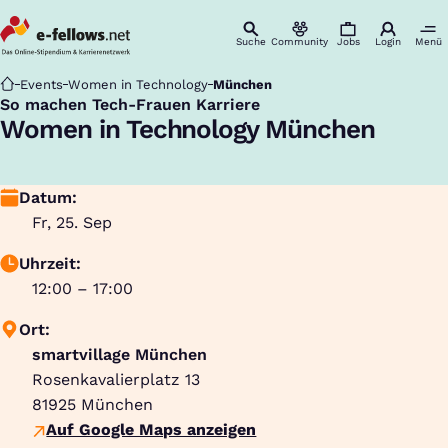
Suche
Community
Jobs
Login
Menü
Startseite
Events
Women in Technology
München
So machen Tech-Frauen Karriere
:
Women in Technology München
Datum:
Fr, 25. Sep
Uhrzeit:
12:00 – 17:00
Ort:
smartvillage München
Rosenkavalierplatz 13
81925
München
Auf Google Maps anzeigen