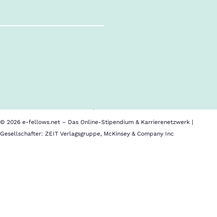
Follow us!
Inhalte im Überblick
Über uns
Cookies
Nutzungsbedingungen
Barrierefreiheit
Datenschutz
Impressum
© 2026 e-fellows.net – Das Online-Stipendium & Karrierenetzwerk |
Gesellschafter: ZEIT Verlagsgruppe, McKinsey & Company Inc
PwC
PwC
Deutschland
ist