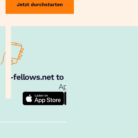
Jetzt durchstarten
e‑fellows.net to go:
Hol dir unsere
App!
Follow us!