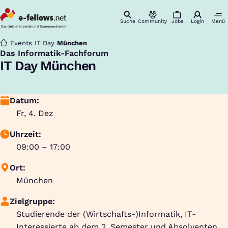
Suche
Community
Jobs
Login
Menü
Startseite
Events
IT Day
München
Das Informatik-Fachforum
:
IT Day München
Datum:
Fr, 4. Dez
Uhrzeit:
09:00 – 17:00
Ort:
München
Zielgruppe:
Studierende der (Wirtschafts-)Informatik, IT-
Interessierte ab dem 2. Semester und Absolventen