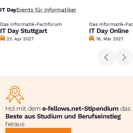
IT Day
Events für Informatiker
Das Informatik-Fachforum
:
Das Informatik-Fa
:
IT Day Stuttgart
IT Day Online
Datum
Fr, 23. Apr 2027
Datum
Di, 16. Mär 2027
Hol mit dem
e‑fellows.net-Stipendium
das
Beste aus Studium und Berufseinstieg
heraus