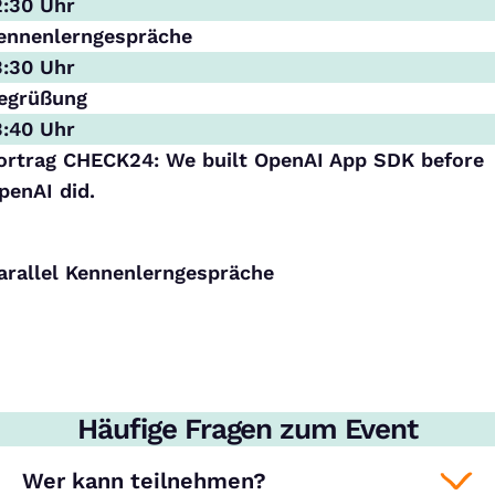
2:30 Uhr
ennenlerngespräche
3:30 Uhr
egrüßung
3:40 Uhr
ortrag CHECK24: We built OpenAI App SDK before
penAI did.
arallel
Kennenlerngespräche
Häufige Fragen zum Event
Wer kann teilnehmen?