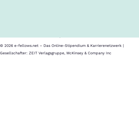
Inhalte im Überblick
Über uns
Cookies
Nutzungsbedingungen
Barrierefreiheit
Datenschutz
Impressum
© 2026 e-fellows.net – Das Online-Stipendium & Karrierenetzwerk |
Gesellschafter: ZEIT Verlagsgruppe, McKinsey & Company Inc
msg
Der
digitale
Wandel
ist
jetzt
-