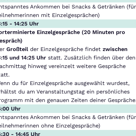
ntspanntes Ankommen bei Snacks & Getränken (fü
eilnehmerinnen mit Einzelgesprächen)
3:15 - 14:25 Uhr
orterminierte Einzelgespräche (20 Minuten pro
espräch)
er
Großteil
der Einzelgespräche findet
zwischen
3:15 und 14:25 Uhr
statt. Zusätzlich finden über den
achmittag hinweg vereinzelt weitere Gespräche
tatt.
enn du für Einzelgespräche ausgewählt wurdest,
rhältst du am Veranstaltungstag ein persönliches
rogramm mit den genauen Zeiten deiner Gespräche
4:00 Uhr
ntspanntes Ankommen bei Snacks & Getränken (fü
eilnehmerinnen ohne Einzelgespräche)
4:30 - 14:45 Uhr