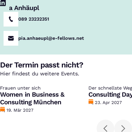
Pia Anhäupl
089 23232351
pia.anhaeupl@e-fellows.net
Der Termin passt nicht?
Hier findest du weitere Events.
Frauen unter sich
:
Der schnellste Weg
:
Women in Business &
Unternehmensber
Consulting Day
Consulting München
Datum
Fr, 23. Apr 2027
Datum
Fr, 19. Mär 2027