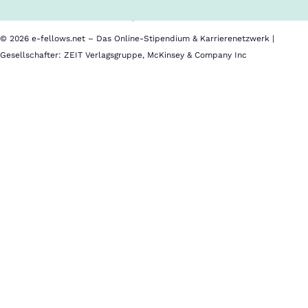
Datenschutz
Impressum
© 2026 e-fellows.net – Das Online-Stipendium & Karrierenetzwerk |
Gesellschafter: ZEIT Verlagsgruppe, McKinsey & Company Inc
DHL
Consulting
Seit
1999
ist
DHL
Consulting
eine
unabhängige
Management-