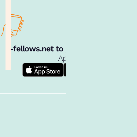
e‑fellows.net to go:
Hol dir unsere
App!
Follow us!
Inhalte im Überblick
Über uns
Cookies
Nutzungsbedingungen
Barrierefreiheit