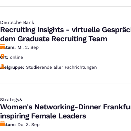
Deutsche Bank
:
Recruiting Insights - virtuelle Gesprä
dem Graduate Recruiting Team
Datum
Mi, 2. Sep
Ort
online
Zielgruppe
Studierende aller Fachrichtungen
Strategy&
:
Women's Networking-Dinner Frankfur
inspiring Female Leaders
Datum
Do, 3. Sep