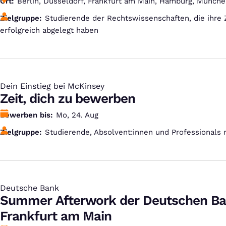
Ort
Berlin, Düsseldorf, Frankfurt am Main, Hamburg, Münch
Zielgruppe
Studierende der Rechtswissenschaften, die ihre
erfolgreich abgelegt haben
Dein Einstieg bei McKinsey
:
Zeit, dich zu bewerben
Bewerben bis
Mo, 24. Aug
Zielgruppe
Studierende, Absolvent:innen und Professionals 
Deutsche Bank
:
Summer Afterwork der Deutschen Ba
Frankfurt am Main