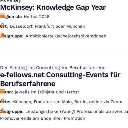
McKinsey
:
McKinsey: Knowledge Gap Year
Beginn ab
Herbst 2026
Ort
Düsseldorf, Frankfurt oder München
Zielgruppe
Ambitionierte Bachelorabsolvent:innen
Der Einstieg ins Consulting für Berufserfahrene
:
e‑fellows.net Consulting-Events für
Berufserfahrene
Wann
jeweils im Frühjahr und Herbst
Orte
München, Frankfurt am Main, Berlin, online via Zoom
Zielgruppe
Leistungsstarke (Young) Professionals ab zwei J
Promovierende am Ende ihrer Promotion