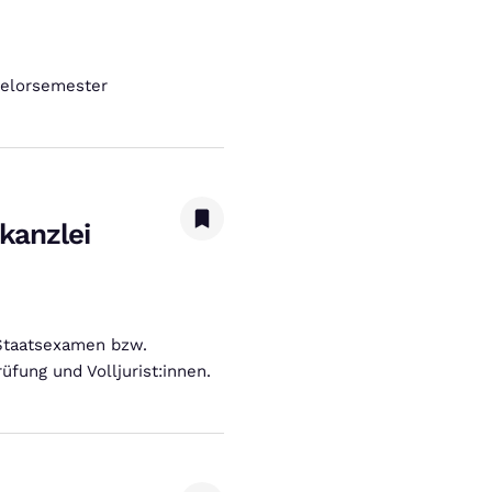
helorsemester
kanzlei
 Staatsexamen bzw.
üfung und Volljurist:innen.