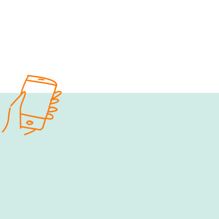
e‑fellows.net to go:
Hol dir 