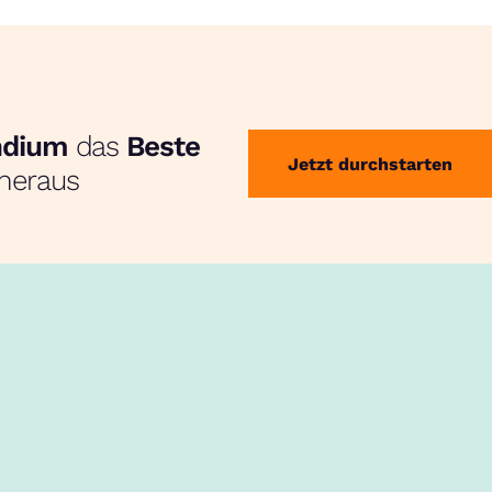
endium
das
Beste
Jetzt durchstarten
heraus