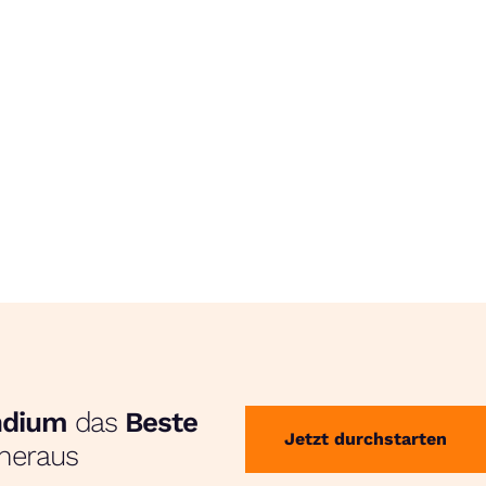
endium
das
Beste
Jetzt durchstarten
heraus