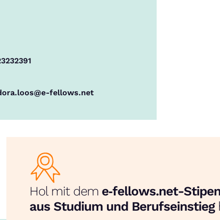
23232391
dora.loos@e-fellows.net
Hol mit dem
e‑fellows.net-Stip
aus Studium und Berufseinstieg