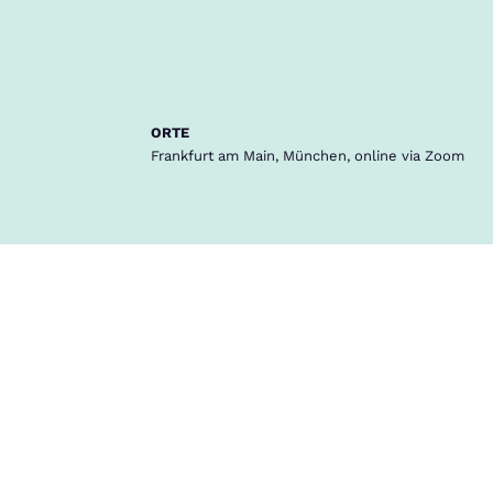
Suche
Community
Jobbörse
Login
Menü
ORTE
Frankfurt am Main, München, online via Zoom