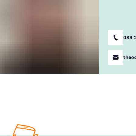
089 
theo