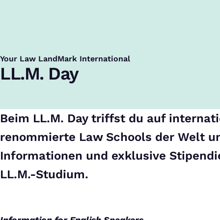
Startseite
Events
LL.M. Day
Your Law LandMark International
:
LL.M. Day
Beim LL.M. Day triffst du auf internat
renommierte Law Schools der Welt un
Informationen und exklusive Stipendi
LL.M.-Studium.
Information for English Speakers