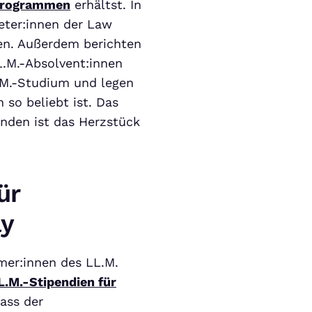
-Programmen
erhältst. In
eter:innen der Law
en. Außerdem berichten
.M.-Absolvent:innen
.M.-Studium und legen
 so beliebt ist. Das
nden ist das Herzstück
ür
ay
mer:innen des LL.M.
L.M.-Stipendien für
ass der