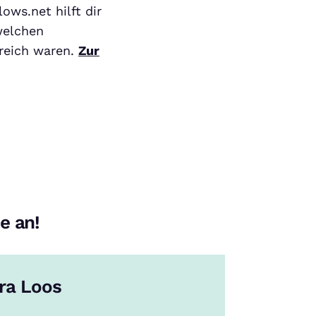
ws.net hilft dir
 welchen
reich waren.
Zur
e an!
ra Loos