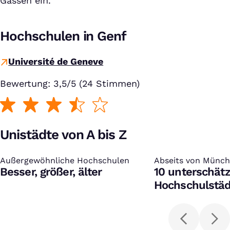
Gassen ein.
Hochschulen in Genf
Université de Geneve
Bewertung: 3,5/5 (24 Stimmen)
Unistädte von A bis Z
Außergewöhnliche Hochschulen
:
Abseits von Münch
:
Besser, größer, älter
10 unterschätz
Hochschulstäd
kennen solltes