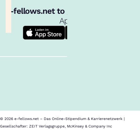
e‑fellows.net to go:
Hol dir unsere
App!
Follow us!
Inhalte im Überblick
Über uns
Cookies
Nutzungsbedingungen
Barrierefreiheit
Datenschutz
Impressum
© 2026 e-fellows.net – Das Online-Stipendium & Karrierenetzwerk |
Gesellschafter: ZEIT Verlagsgruppe, McKinsey & Company Inc