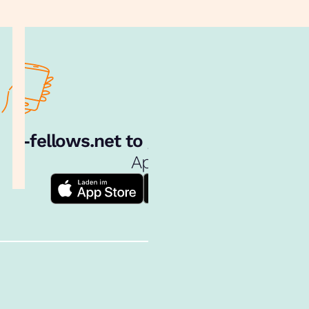
e‑fellows.net to go:
Hol dir unsere
App!
Follow us!
Inhalte im Überblick
Über uns