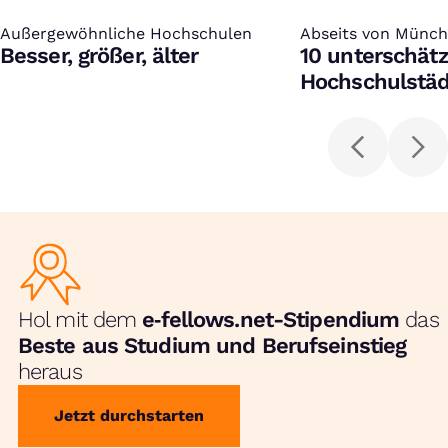
Außergewöhnliche Hochschulen
:
Abseits von Münch
:
Besser, größer, älter
10 unterschätz
Hochschulstäd
kennen solltes
Hol mit dem
e‑fellows.net-Stipendium
das
Beste aus Studium und Berufseinstieg
heraus
Jetzt durchstarten