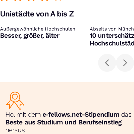
Unistädte von A bis Z
Außergewöhnliche Hochschulen
:
Abseits von Münch
:
Besser, größer, älter
10 unterschätz
Hochschulstäd
kennen solltes
Hol mit dem
e‑fellows.net-Stipendium
das
Beste aus Studium und Berufseinstieg
heraus