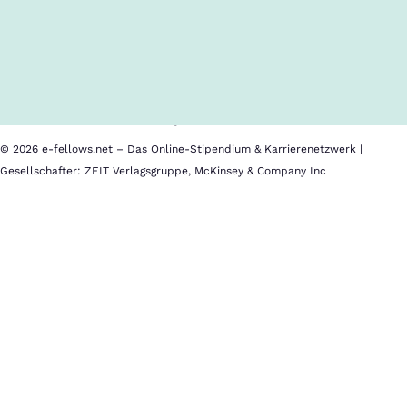
Inhalte im Überblick
Über uns
Cookies
Nutzungsbedingungen
Barrierefreiheit
Datenschutz
Impressum
© 2026 e-fellows.net – Das Online-Stipendium & Karrierenetzwerk |
Gesellschafter: ZEIT Verlagsgruppe, McKinsey & Company Inc