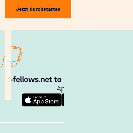
Jetzt durchstarten
e‑fellows.net to go:
Hol dir unsere
App!
Follow us!