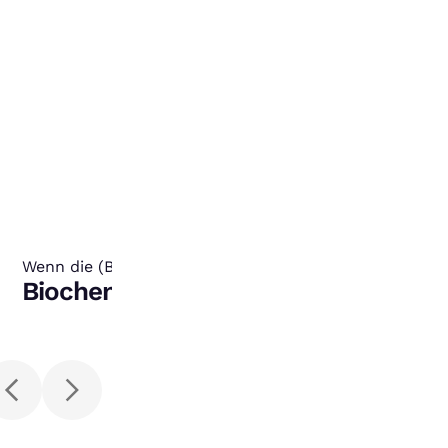
Wenn die (Bio-)Chemie stimmt
:
Biochemie