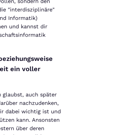
ollen, sondern den
e "interdisziplinäre"
nd Informatik)
hen und kannst dir
schaftsinformatik
beziehungsweise
it ein voller
 glaubst, auch später
 darüber nachzudenken,
r dabei wichtig ist und
ützen kann. Ansonsten
stern über deren