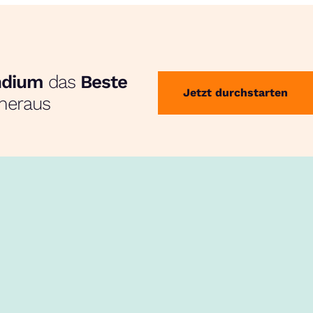
endium
das
Beste
Jetzt durchstarten
heraus