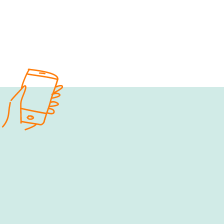
e‑fellows.net to go:
Hol dir 