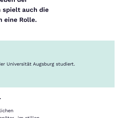
spielt auch die
eine Rolle.
r Universität Augsburg studiert.
.
lichen
päter „im stillen