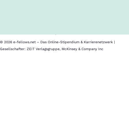
Inhalte im Überblick
Über uns
Cookies
Nutzungsbedingungen
Barrierefreiheit
Datenschutz
Impressum
© 2026 e-fellows.net – Das Online-Stipendium & Karrierenetzwerk |
Gesellschafter: ZEIT Verlagsgruppe, McKinsey & Company Inc