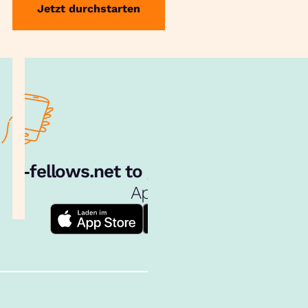
Jetzt durchstarten
e‑fellows.net to go:
Hol dir unsere
App!
Follow us!