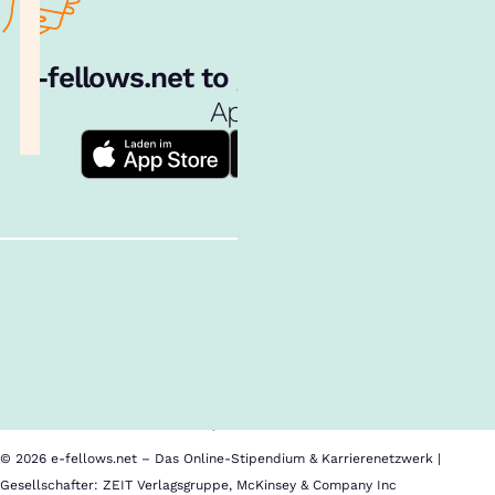
e‑fellows.net to go:
Hol dir unsere
App!
Follow us!
Inhalte im Überblick
Über uns
Cookies
Nutzungsbedingungen
Barrierefreiheit
Datenschutz
Impressum
© 2026 e-fellows.net – Das Online-Stipendium & Karrierenetzwerk |
Gesellschafter: ZEIT Verlagsgruppe, McKinsey & Company Inc