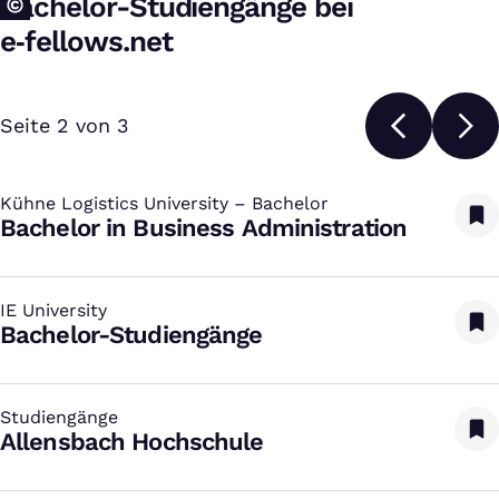
Bachelor-Studiengänge bei
e‑fellows.net
Seite 2 von 3
Kühne Logistics University – Bachelor
:
Bachelor in Business Administration
IE University
:
Bachelor-Studiengänge
Studiengänge
:
Allensbach Hochschule