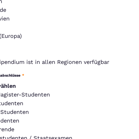
h
nde
vien
(Europa)
ipendium ist in allen Regionen verfügbar
nabschlüsse
*
wählen
agister-Studenten
tudenten
-Studenten
udenten
rende
studenten / Staatsexamen