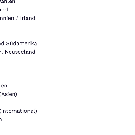
wählen
and
nnien / Irland
und Südamerika
n, Neuseeland
ten
(Asien)
(International)
h