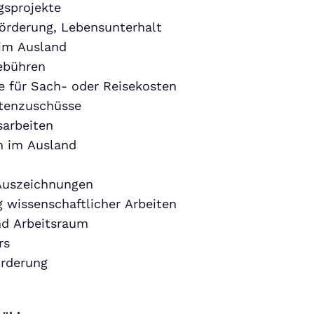
gsprojekte
örderung, Lebensunterhalt
im Ausland
ebühren
 für Sach- oder Reisekosten
tenzuschüsse
sarbeiten
m im Ausland
 Auszeichnungen
 wissenschaftlicher Arbeiten
d Arbeitsraum
rs
örderung