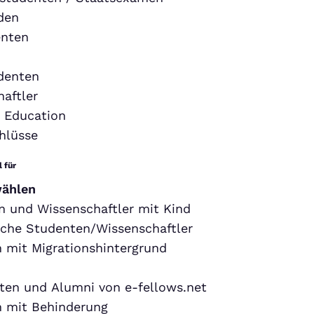
den
nten
denten
aftler
 Education
hlüsse
 für
wählen
 und Wissenschaftler mit Kind
sche Studenten/Wissenschaftler
 mit Migrationshintergrund
ten und Alumni von e-fellows.net
 mit Behinderung