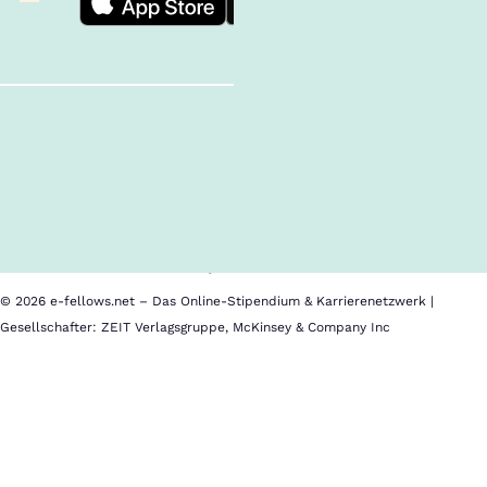
Follow us!
Inhalte im Überblick
Über uns
Cookies
Nutzungsbedingungen
Barrierefreiheit
Datenschutz
Impressum
© 2026 e-fellows.net – Das Online-Stipendium & Karrierenetzwerk |
Gesellschafter: ZEIT Verlagsgruppe, McKinsey & Company Inc