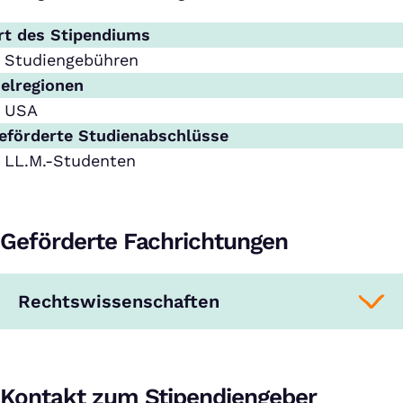
rt des Stipendiums
Studiengebühren
ielregionen
USA
eförderte Studienabschlüsse
LL.M.-Studenten
Geförderte Fachrichtungen
Rechtswissenschaften
Kontakt zum Stipendiengeber