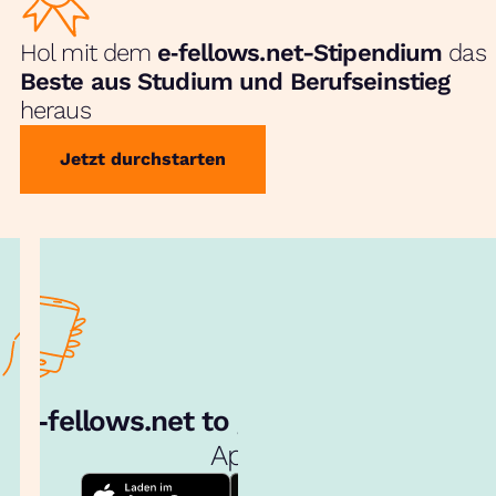
Hol mit dem
e‑fellows.net-Stipendium
das
Beste aus Studium und Berufseinstieg
heraus
Jetzt durchstarten
e‑fellows.net to go:
Hol dir unsere
App!