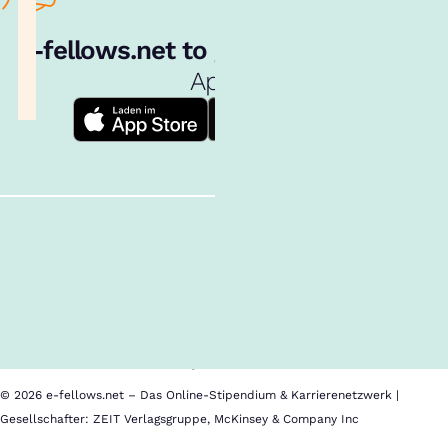
e‑fellows.net to go:
Hol dir unsere
App!
Follow us!
Inhalte im Überblick
Über uns
Cookies
Nutzungsbedingungen
Barrierefreiheit
Datenschutz
Impressum
© 2026 e-fellows.net – Das Online-Stipendium & Karrierenetzwerk |
Gesellschafter: ZEIT Verlagsgruppe, McKinsey & Company Inc