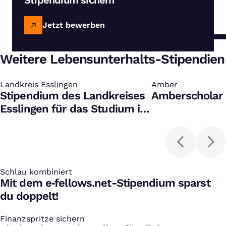
Jetzt bewerben
Weitere Lebensunterhalts-Stipendien
Landkreis Esslingen
:
Amber
:
Stipendium des Landkreises
Amberscholar 
Esslingen für das Studium in
Humanmedizin
Schlau kombiniert
:
Mit dem e‑fellows.net-Stipendium sparst
du doppelt!
Finanzspritze sichern
: