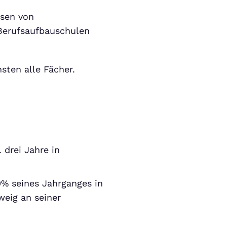
ssen von
Berufsaufbauschulen
nsten alle Fächer.
 drei Jahre in
0% seines Jahrganges in
weig an seiner