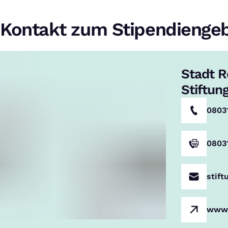
Kontakt zum Stipendienge
Stadt 
Stiftun
0803
0803
stif
www.