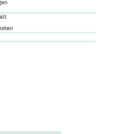
gen
alt
osten