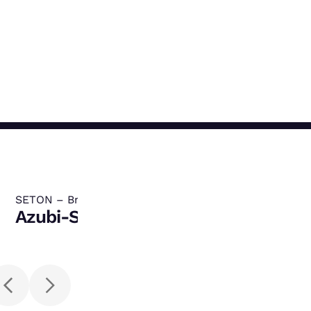
SETON – Brady GmbH
:
Azubi-Schilder-Challenge