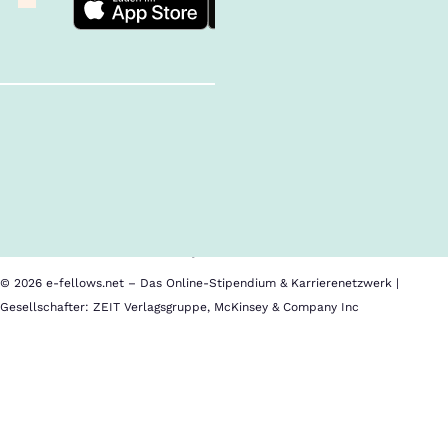
Follow us!
Inhalte im Überblick
Über uns
Cookies
Nutzungsbedingungen
Barrierefreiheit
Datenschutz
Impressum
© 2026 e-fellows.net – Das Online-Stipendium & Karrierenetzwerk |
Gesellschafter: ZEIT Verlagsgruppe, McKinsey & Company Inc