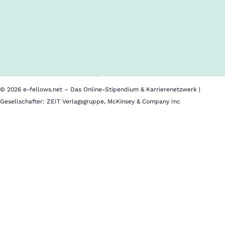
Inhalte im Überblick
Über uns
Cookies
Nutzungsbedingungen
Barrierefreiheit
Datenschutz
Impressum
© 2026 e-fellows.net – Das Online-Stipendium & Karrierenetzwerk |
Gesellschafter: ZEIT Verlagsgruppe, McKinsey & Company Inc