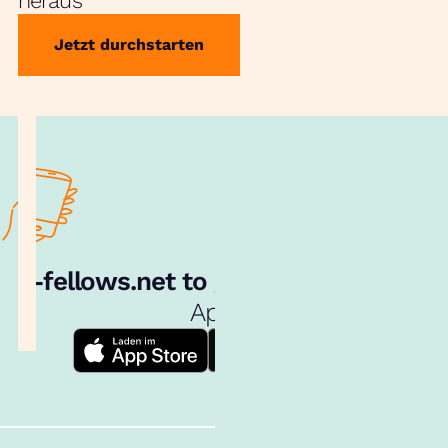
heraus
Jetzt durchstarten
e‑fellows.net to go:
Hol dir unsere
App!
Follow us!