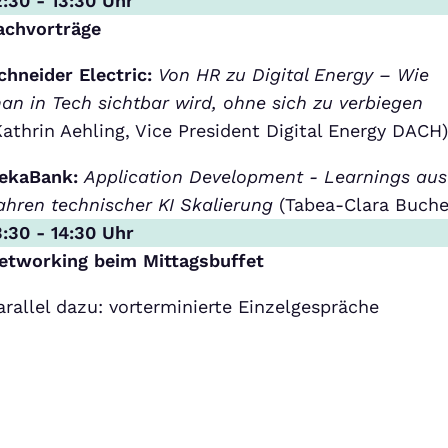
2:30 - 13:30 Uhr
achvorträge
chneider Electric:
Von HR zu Digital Energy – Wie
an in Tech sichtbar wird, ohne sich zu verbiegen
Kathrin Aehling, Vice President Digital Energy DACH
ekaBank:
Application Development - Learnings aus
ahren technischer KI Skalierung
(Tabea-Clara Buche
3:30 - 14:30 Uhr
etworking beim Mittagsbuffet
arallel dazu: vorterminierte Einzelgespräche