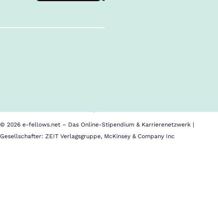
Follow us!
Inhalte im Überblick
Über uns
Cookies
Nutzungsbedingungen
Barrierefreiheit
Datenschutz
Impressum
© 2026 e-fellows.net – Das Online-Stipendium & Karrierenetzwerk |
Gesellschafter: ZEIT Verlagsgruppe, McKinsey & Company Inc
Deka
Im
Kalender
speichern
Wir
sind
die