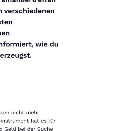
n verschiedenen
sten
hen
nformiert, wie du
erzeugst.
ssen nicht mehr
nstrument hat es für
nd Geld bei der Suche