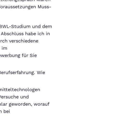
 Voraussetzungen Muss-
it BWL-Studium und dem
Abschluss habe ich in
rch verschiedene
g im
werbung für Sie
erufserfahrung. Wie
smitteltechnologen
 Versuche und
 klar geworden, worauf
n bei