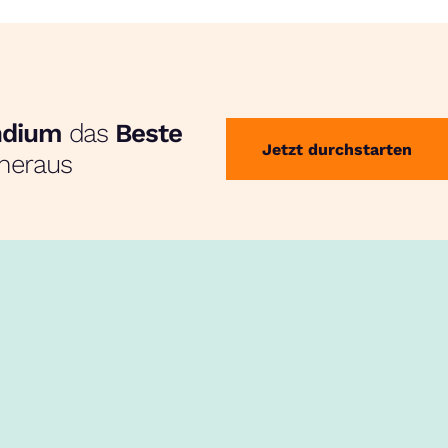
endium
das
Beste
Jetzt durchstarten
heraus