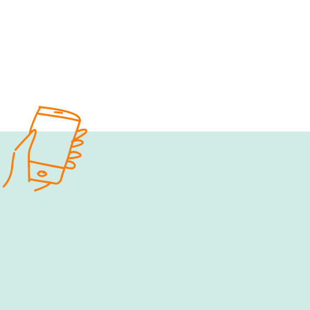
e‑fellows.net to go:
Hol dir 