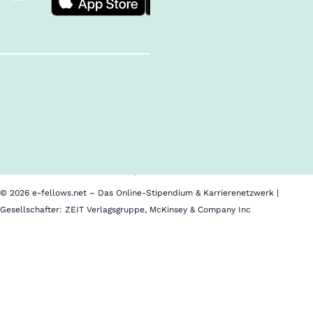
Follow us!
Inhalte im Überblick
Über uns
Cookies
Nutzungsbedingungen
Barrierefreiheit
Datenschutz
Impressum
© 2026 e-fellows.net – Das Online-Stipendium & Karrierenetzwerk |
Gesellschafter: ZEIT Verlagsgruppe, McKinsey & Company Inc
mba.de
mba.de
ist