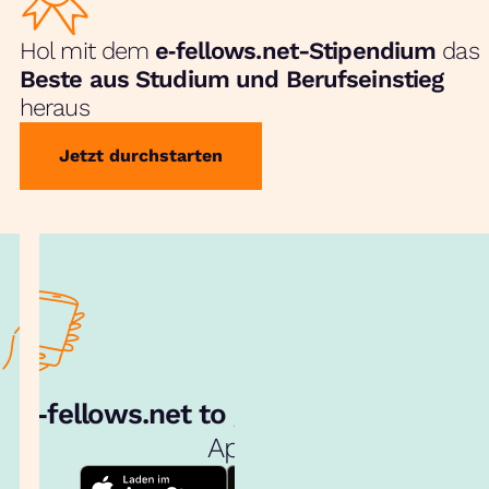
Hol mit dem
e‑fellows.net-Stipendium
das
Beste aus Studium und Berufseinstieg
heraus
Jetzt durchstarten
e‑fellows.net to go:
Hol dir unsere
App!