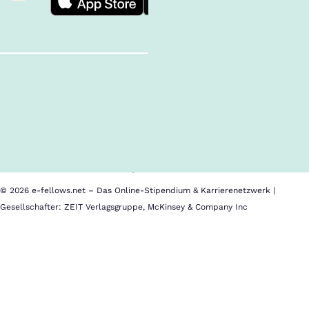
Follow us!
Inhalte im Überblick
Über uns
Cookies
Nutzungsbedingungen
Barrierefreiheit
Datenschutz
Impressum
© 2026 e-fellows.net – Das Online-Stipendium & Karrierenetzwerk |
Gesellschafter: ZEIT Verlagsgruppe, McKinsey & Company Inc
TalentRocket
Als
Karriereplattform