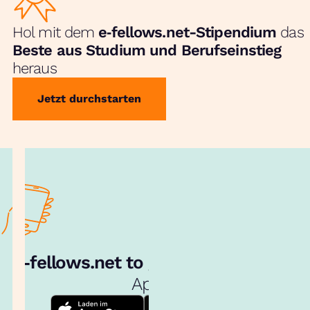
Hol mit dem
e‑fellows.net-Stipendium
das
Beste aus Studium und Berufseinstieg
heraus
Jetzt durchstarten
e‑fellows.net to go:
Hol dir unsere
App!