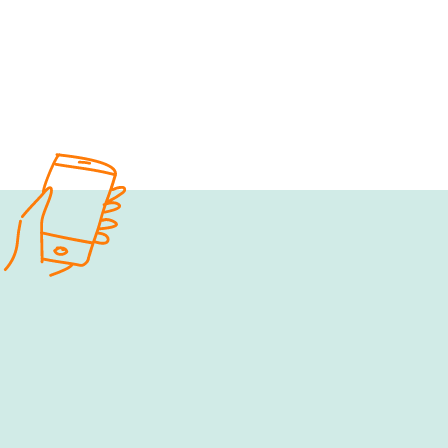
e‑fellows.net to go:
Hol dir 