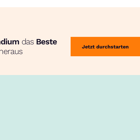
endium
das
Beste
Jetzt durchstarten
heraus