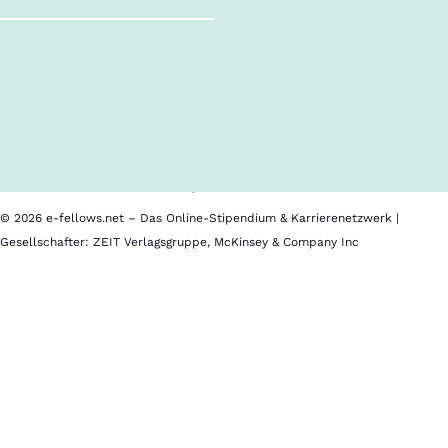
Follow us!
Inhalte im Überblick
Über uns
Cookies
Nutzungsbedingungen
Barrierefreiheit
Datenschutz
Impressum
© 2026 e-fellows.net – Das Online-Stipendium & Karrierenetzwerk |
Gesellschafter: ZEIT Verlagsgruppe, McKinsey & Company Inc