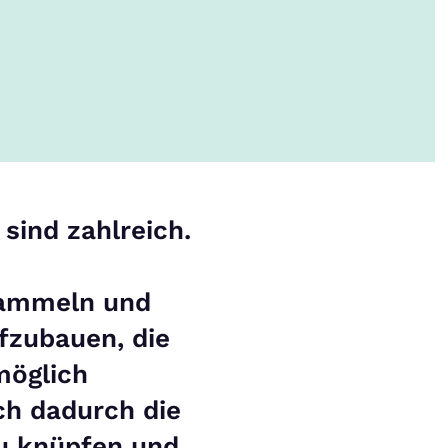
sind zahlreich.
sammeln und
fzubauen, die
möglich
h dadurch die
zu knüpfen und