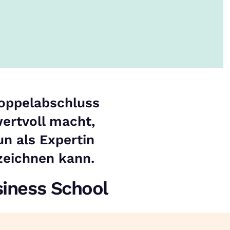
oppelabschluss
ertvoll macht,
un als Expertin
zeichnen kann.
siness School