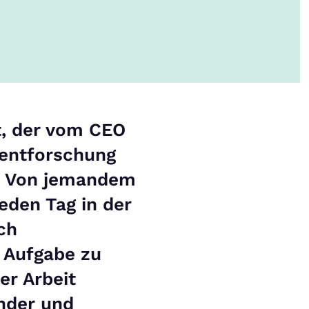
t, der vom CEO
entforschung
e. Von jemandem
jeden Tag in der
ch
e Aufgabe zu
rer Arbeit
ender und