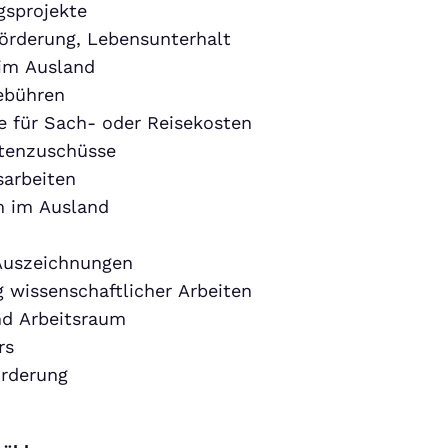
gsprojekte
örderung, Lebensunterhalt
im Ausland
ebühren
 für Sach- oder Reisekosten
tenzuschüsse
sarbeiten
m im Ausland
 Auszeichnungen
 wissenschaftlicher Arbeiten
d Arbeitsraum
rs
örderung