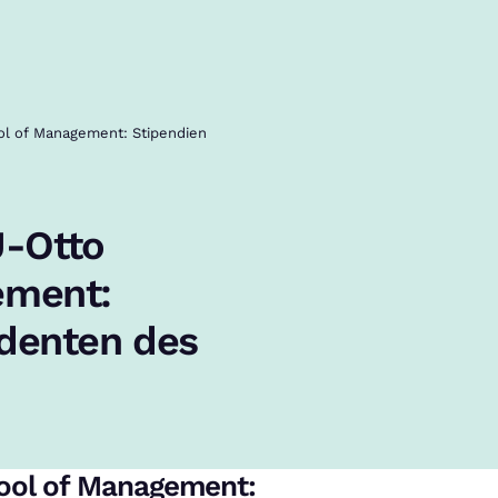
l of Management: Stipendien
-Otto
ement:
udenten des
ool of Management: