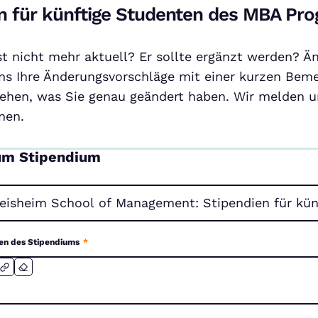
en für künftige Studenten des MBA P
ist nicht mehr aktuell? Er sollte ergänzt werden? Ä
ns Ihre Änderungsvorschläge mit einer kurzen Beme
ehen, was Sie genau geändert haben. Wir melden un
nen.
um Stipendium
en des Stipendiums
*