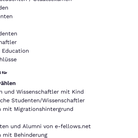
den
nten
denten
aftler
 Education
hlüsse
 für
wählen
 und Wissenschaftler mit Kind
sche Studenten/Wissenschaftler
 mit Migrationshintergrund
ten und Alumni von e-fellows.net
 mit Behinderung