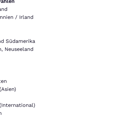
wählen
and
nnien / Irland
und Südamerika
n, Neuseeland
ten
(Asien)
(International)
h