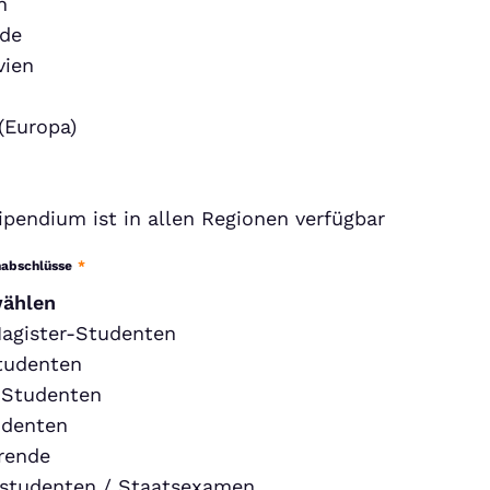
h
nde
vien
(Europa)
ipendium ist in allen Regionen verfügbar
nabschlüsse
*
wählen
agister-Studenten
tudenten
-Studenten
udenten
rende
studenten / Staatsexamen