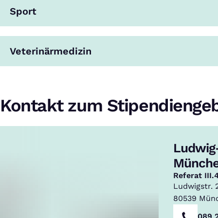
Sport
Veterinärmedizin
Kontakt zum Stipendienge
Ludwig-
,
Münch
Referat III.
Ludwigstr. 2
80539
Mün
089 