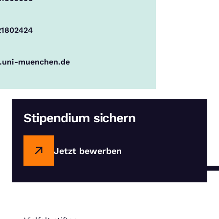
21802424
uni-muenchen.de
Stipendium sichern
Jetzt bewerben