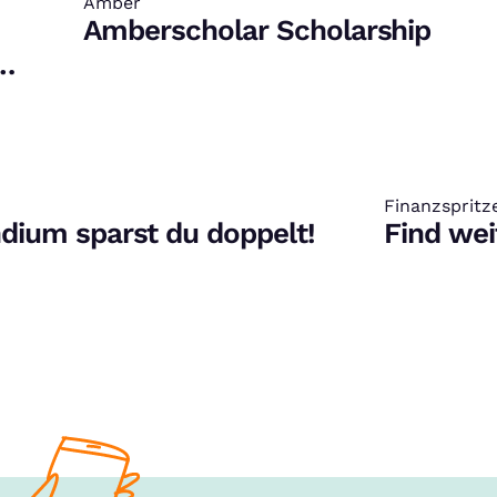
Amber
:
Amberscholar Scholarship
Finanzspritz
:
ndium sparst du doppelt!
Find wei