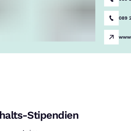
089 
www.
halts-Stipendien