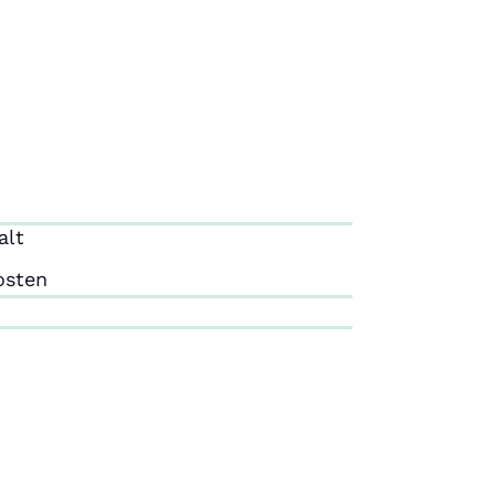
alt
osten