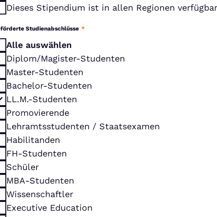
Dieses Stipendium ist in allen Regionen verfügba
förderte Studienabschlüsse
*
Alle auswählen
Diplom/Magister-Studenten
Master-Studenten
Bachelor-Studenten
LL.M.-Studenten
Promovierende
Lehramtsstudenten / Staatsexamen
Habilitanden
FH-Studenten
Schüler
MBA-Studenten
Wissenschaftler
Executive Education