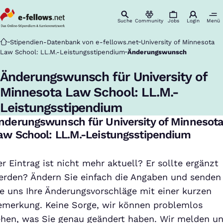
Suche
Community
Jobs
Login
Menü
Startseite
Stipendien-Datenbank von e-fellows.net
University of Minnesota
Law School: LL.M.-Leistungsstipendium
Änderungswunsch
Änderungswunsch für University of
Minnesota Law School: LL.M.-
Leistungsstipendium
nderungswunsch für University of Minnesot
aw School: LL.M.-Leistungsstipendium
r Eintrag ist nicht mehr aktuell? Er sollte ergänzt
erden? Ändern Sie einfach die Angaben und senden
ie uns Ihre Änderungsvorschläge mit einer kurzen
emerkung. Keine Sorge, wir können problemlos
ehen, was Sie genau geändert haben. Wir melden u