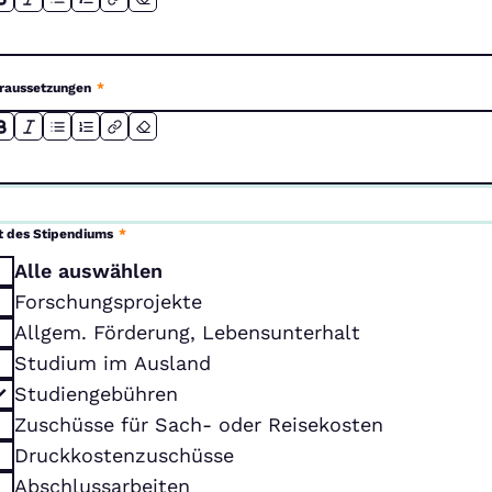
raussetzungen
*
t des Stipendiums
*
Alle auswählen
Forschungsprojekte
Allgem. Förderung, Lebensunterhalt
Studium im Ausland
Studiengebühren
Zuschüsse für Sach- oder Reisekosten
Druckkostenzuschüsse
Abschlussarbeiten