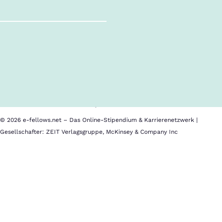
Follow us!
Inhalte im Überblick
Über uns
Cookies
Nutzungsbedingungen
Barrierefreiheit
Datenschutz
Impressum
© 2026 e-fellows.net – Das Online-Stipendium & Karrierenetzwerk |
Gesellschafter: ZEIT Verlagsgruppe, McKinsey & Company Inc