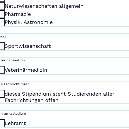
Naturwissenschaften allgemein
Pharmazie
Physik, Astronomie
port
Sportwissenschaft
eterinärmedizin
Veterinärmedizin
lle Fachrichtungen
dieses Stipendium steht Studierenden aller
Fachrichtungen offen
ehramtsstudium
Lehramt