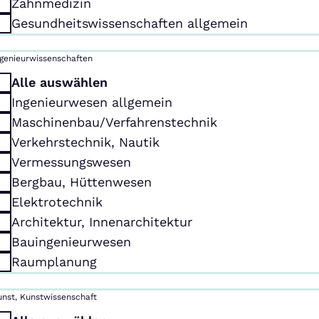
Zahnmedizin
Gesundheitswissenschaften allgemein
ngenieurwissenschaften
Alle auswählen
Ingenieurwesen allgemein
Maschinenbau/Verfahrenstechnik
Verkehrstechnik, Nautik
Vermessungswesen
Bergbau, Hüttenwesen
Elektrotechnik
Architektur, Innenarchitektur
Bauingenieurwesen
Raumplanung
unst, Kunstwissenschaft