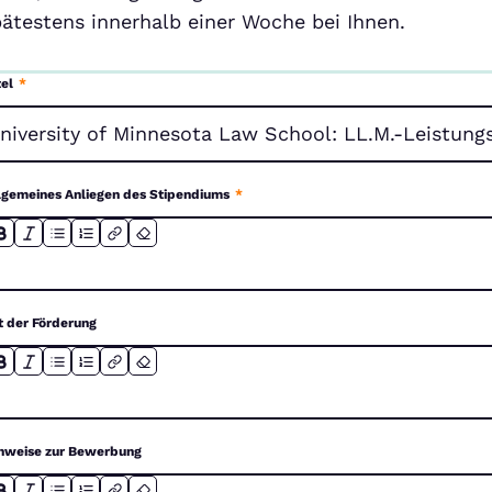
pätestens innerhalb einer Woche bei Ihnen.
tel
*
lgemeines Anliegen des Stipendiums
*
t der Förderung
nweise zur Bewerbung