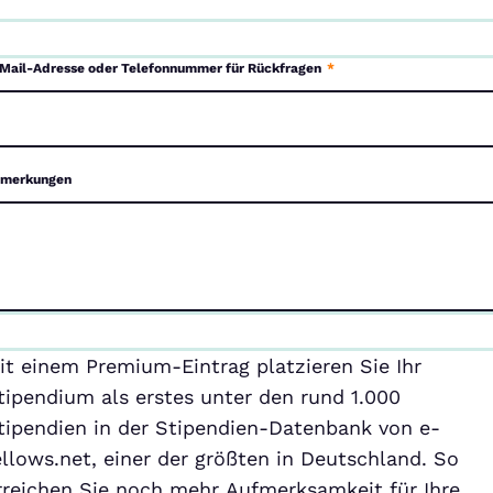
Mail-Adresse oder Telefonnummer für Rückfragen
*
merkungen
emium-
it einem Premium-Eintrag platzieren Sie Ihr
ntrag
tipendium als erstes unter den rund 1.000
tipendien in der Stipendien-Datenbank von e-
ellows.net, einer der größten in Deutschland. So
rreichen Sie noch mehr Aufmerksamkeit für Ihre