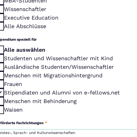
MBA-Studenten
Wissenschaftler
Executive Education
Alle Abschlüsse
ipendium speziell für
Alle auswählen
Studenten und Wissenschaftler mit Kind
Ausländische Studenten/Wissenschaftler
Menschen mit Migrationshintergrund
Frauen
Stipendiaten und Alumni von e-fellows.net
Menschen mit Behinderung
Waisen
förderte Fachrichtungen
*
eistes-, Sprach- und Kulturwissenschaften