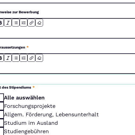
nweise zur Bewerbung
raussetzungen
*
t des Stipendiums
*
Alle auswählen
Forschungsprojekte
Allgem. Förderung, Lebensunterhalt
Studium im Ausland
Studiengebühren