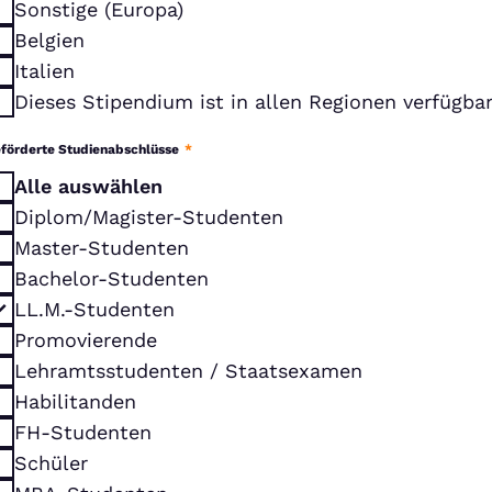
Sonstige (Europa)
Belgien
Italien
Dieses Stipendium ist in allen Regionen verfügba
förderte Studienabschlüsse
*
Alle auswählen
Diplom/Magister-Studenten
Master-Studenten
Bachelor-Studenten
LL.M.-Studenten
Promovierende
Lehramtsstudenten / Staatsexamen
Habilitanden
FH-Studenten
Schüler