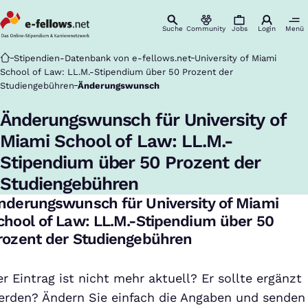
Suche
Community
Jobs
Login
Menü
Startseite
Stipendien-Datenbank von e-fellows.net
University of Miami
School of Law: LL.M.-Stipendium über 50 Prozent der
Studiengebühren
Änderungswunsch
Änderungswunsch für University of
Miami School of Law: LL.M.-
Stipendium über 50 Prozent der
Studiengebühren
nderungswunsch für University of Miami
chool of Law: LL.M.-Stipendium über 50
rozent der Studiengebühren
r Eintrag ist nicht mehr aktuell? Er sollte ergänzt
erden? Ändern Sie einfach die Angaben und senden