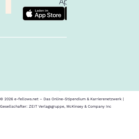
App!
Follow us!
Inhalte im Überblick
Über uns
Cookies
Nutzungsbedingungen
Barrierefreiheit
Datenschutz
Impressum
© 2026 e-fellows.net – Das Online-Stipendium & Karrierenetzwerk |
Gesellschafter: ZEIT Verlagsgruppe, McKinsey & Company Inc