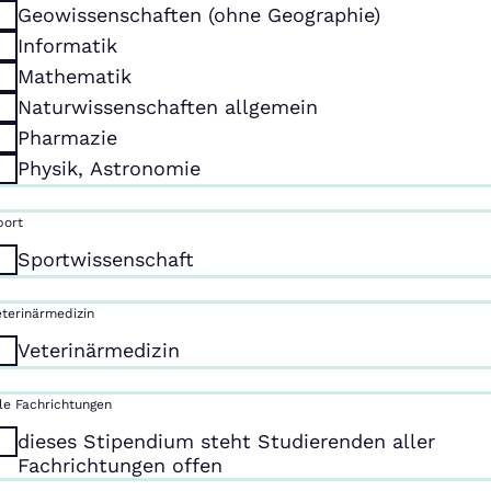
Geowissenschaften (ohne Geographie)
Informatik
Mathematik
Naturwissenschaften allgemein
Pharmazie
Physik, Astronomie
port
Sportwissenschaft
eterinärmedizin
Veterinärmedizin
lle Fachrichtungen
dieses Stipendium steht Studierenden aller
Fachrichtungen offen