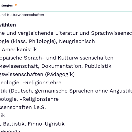
chtungen
*
 und Kulturwissenschaften
wählen
ne und vergleichende Literatur und Sprachwissensc
ogie (klass. Philologie), Neugriechisch
, Amerikanistik
opäische Sprach- und Kulturwissenschaften
kswissenschaft, Dokumentation, Publizistik
gswissenschaften (Pädagogik)
eologie, -Religionslehre
tik (Deutsch, germanische Sprachen ohne Anglistik
ologie, -Religionslehre
senschaften i.e.S.
ik
, Baltistik, Finno-Ugristik
dagogik