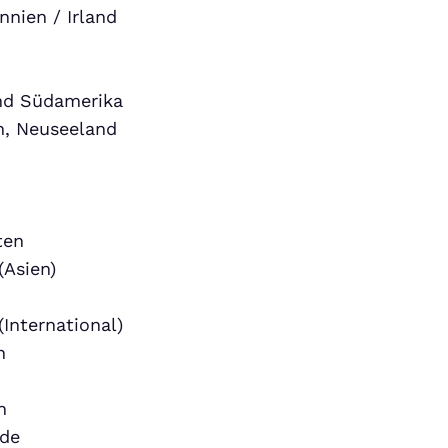
nnien / Irland
und Südamerika
n, Neuseeland
ten
(Asien)
(International)
h
h
nde