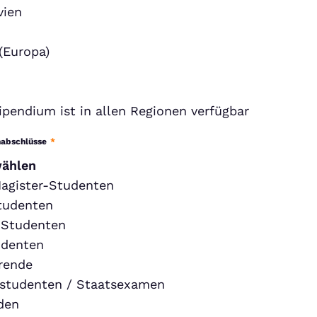
vien
(Europa)
ipendium ist in allen Regionen verfügbar
nabschlüsse
*
wählen
agister-Studenten
tudenten
-Studenten
udenten
rende
studenten / Staatsexamen
den