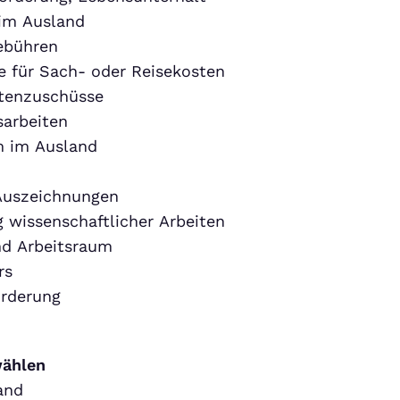
im Ausland
ebühren
 für Sach- oder Reisekosten
tenzuschüsse
sarbeiten
m im Ausland
 Auszeichnungen
 wissenschaftlicher Arbeiten
d Arbeitsraum
rs
örderung
wählen
and