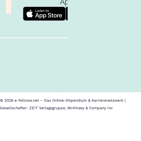
App!
Follow us!
Inhalte im Überblick
Über uns
Cookies
Nutzungsbedingungen
Barrierefreiheit
Datenschutz
Impressum
© 2026 e-fellows.net – Das Online-Stipendium & Karrierenetzwerk |
Gesellschafter: ZEIT Verlagsgruppe, McKinsey & Company Inc