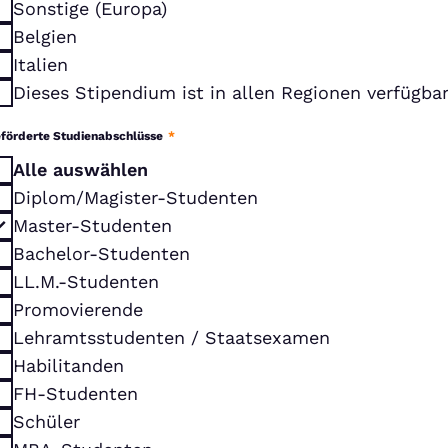
Sonstige (Europa)
Belgien
Italien
Dieses Stipendium ist in allen Regionen verfügba
förderte Studienabschlüsse
*
Alle auswählen
Diplom/Magister-Studenten
Master-Studenten
Bachelor-Studenten
LL.M.-Studenten
Promovierende
Lehramtsstudenten / Staatsexamen
Habilitanden
FH-Studenten
Schüler