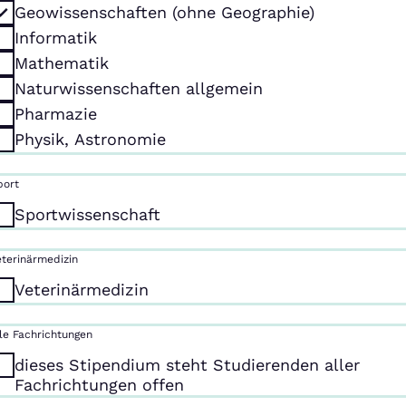
Geowissenschaften (ohne Geographie)
Informatik
Mathematik
Naturwissenschaften allgemein
Pharmazie
Physik, Astronomie
port
Sportwissenschaft
eterinärmedizin
Veterinärmedizin
lle Fachrichtungen
dieses Stipendium steht Studierenden aller
Fachrichtungen offen