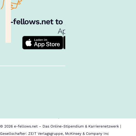
e‑fellows.net to go:
Hol dir unsere
App!
Follow us!
Inhalte im Überblick
Über uns
Cookies
Nutzungsbedingungen
Barrierefreiheit
Datenschutz
Impressum
© 2026 e-fellows.net – Das Online-Stipendium & Karrierenetzwerk |
Gesellschafter: ZEIT Verlagsgruppe, McKinsey & Company Inc