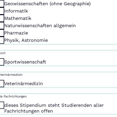
Geowissenschaften (ohne Geographie)
Informatik
Mathematik
Naturwissenschaften allgemein
Pharmazie
Physik, Astronomie
port
Sportwissenschaft
eterinärmedizin
Veterinärmedizin
lle Fachrichtungen
dieses Stipendium steht Studierenden aller
Fachrichtungen offen