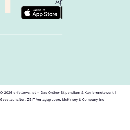
App!
Follow us!
Inhalte im Überblick
Über uns
Cookies
Nutzungsbedingungen
Barrierefreiheit
Datenschutz
Impressum
© 2026 e-fellows.net – Das Online-Stipendium & Karrierenetzwerk |
Gesellschafter: ZEIT Verlagsgruppe, McKinsey & Company Inc