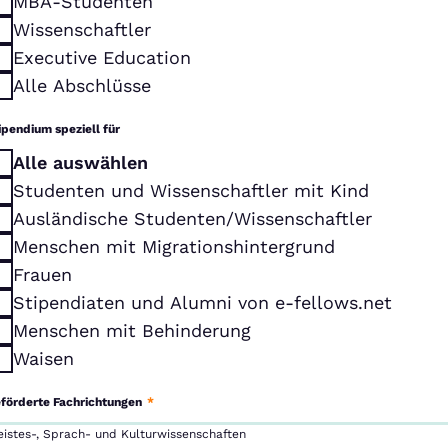
MBA-Studenten
Wissenschaftler
Executive Education
Alle Abschlüsse
ipendium speziell für
Alle auswählen
Studenten und Wissenschaftler mit Kind
Ausländische Studenten/Wissenschaftler
Menschen mit Migrationshintergrund
Frauen
Stipendiaten und Alumni von e-fellows.net
Menschen mit Behinderung
Waisen
förderte Fachrichtungen
*
eistes-, Sprach- und Kulturwissenschaften