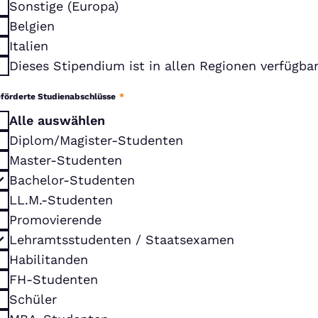
Sonstige (Europa)
Belgien
Italien
Dieses Stipendium ist in allen Regionen verfügba
förderte Studienabschlüsse
*
Alle auswählen
Diplom/Magister-Studenten
Master-Studenten
Bachelor-Studenten
LL.M.-Studenten
Promovierende
Lehramtsstudenten / Staatsexamen
Habilitanden
FH-Studenten
Schüler