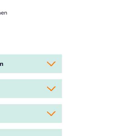
men
en