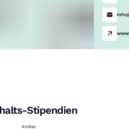
info
www.
halts-Stipendien
Amber
: