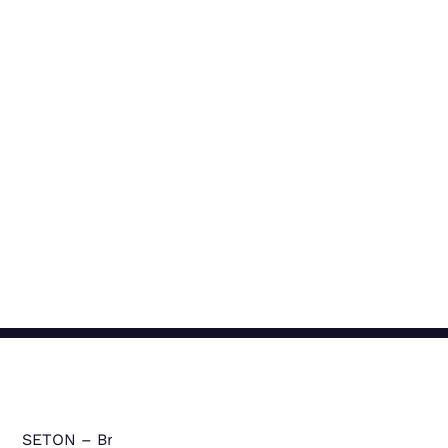
SETON – Brady GmbH
: