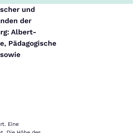
tscher und
anden der
g: Albert-
e, Pädagogische
 sowie
t. Eine
ht. Die Höhe des