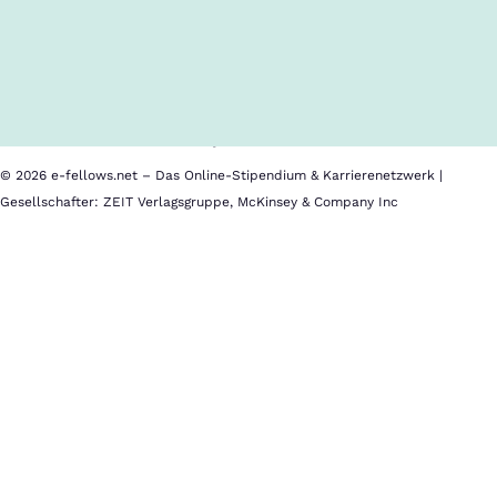
Inhalte im Überblick
Über uns
Cookies
Nutzungsbedingungen
Barrierefreiheit
Datenschutz
Impressum
© 2026 e-fellows.net – Das Online-Stipendium & Karrierenetzwerk |
Gesellschafter: ZEIT Verlagsgruppe, McKinsey & Company Inc