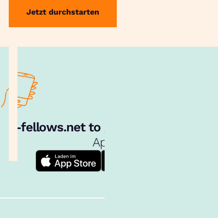
Jetzt durchstarten
e‑fellows.net to go:
Hol dir unsere
App!
Follow us!