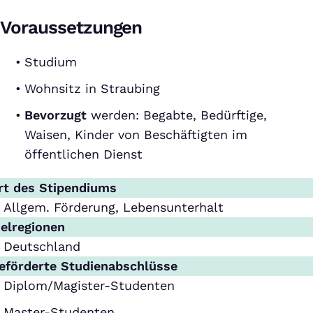
Voraussetzungen
Studium
Wohnsitz in Straubing
Bevorzugt
werden: Begabte, Bedürftige,
Waisen, Kinder von Beschäftigten im
öffentlichen Dienst
rt des Stipendiums
Allgem. Förderung, Lebensunterhalt
ielregionen
Deutschland
eförderte Studienabschlüsse
Diplom/Magister-Studenten
Master-Studenten