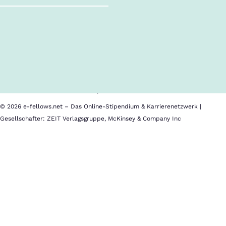
Follow us!
Inhalte im Überblick
Über uns
Cookies
Nutzungsbedingungen
Barrierefreiheit
Datenschutz
Impressum
© 2026 e-fellows.net – Das Online-Stipendium & Karrierenetzwerk |
Gesellschafter: ZEIT Verlagsgruppe, McKinsey & Company Inc