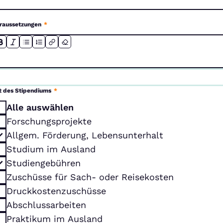
raussetzungen
*
t des Stipendiums
*
Alle auswählen
Forschungsprojekte
Allgem. Förderung, Lebensunterhalt
Studium im Ausland
Studiengebühren
Zuschüsse für Sach- oder Reisekosten
Druckkostenzuschüsse
Abschlussarbeiten
Praktikum im Ausland