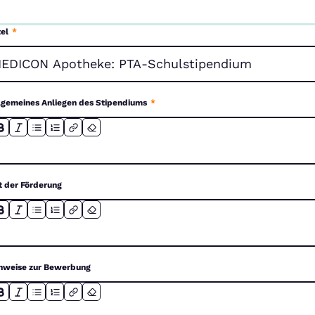
tel
*
lgemeines Anliegen des Stipendiums
*
t der Förderung
nweise zur Bewerbung