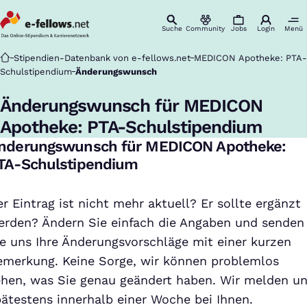
Suche
Community
Jobs
Login
Menü
Startseite
Stipendien-Datenbank von e-fellows.net
MEDICON Apotheke: PTA-
Schulstipendium
Änderungswunsch
Änderungswunsch für MEDICON
Apotheke: PTA-Schulstipendium
nderungswunsch für MEDICON Apotheke:
TA-Schulstipendium
r Eintrag ist nicht mehr aktuell? Er sollte ergänzt
erden? Ändern Sie einfach die Angaben und senden
ie uns Ihre Änderungsvorschläge mit einer kurzen
emerkung. Keine Sorge, wir können problemlos
ehen, was Sie genau geändert haben. Wir melden u
pätestens innerhalb einer Woche bei Ihnen.