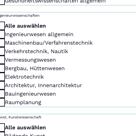
Gesundheitswissenschaften allgemein
ngenieurwissenschaften
Alle auswählen
Ingenieurwesen allgemein
Maschinenbau/Verfahrenstechnik
Verkehrstechnik, Nautik
Vermessungswesen
Bergbau, Hüttenwesen
Elektrotechnik
Architektur, Innenarchitektur
Bauingenieurwesen
Raumplanung
unst, Kunstwissenschaft
Alle auswählen
Bildende Kunst