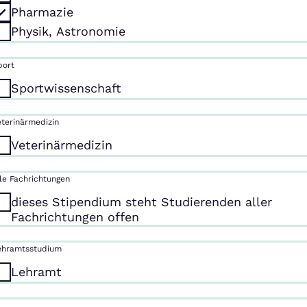
Pharmazie
Physik, Astronomie
port
Sportwissenschaft
eterinärmedizin
Veterinärmedizin
lle Fachrichtungen
dieses Stipendium steht Studierenden aller
Fachrichtungen offen
ehramtsstudium
Lehramt