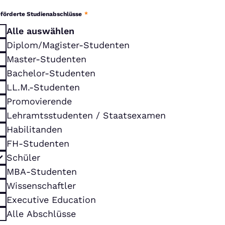
förderte Studienabschlüsse
*
Alle auswählen
Diplom/Magister-Studenten
Master-Studenten
Bachelor-Studenten
LL.M.-Studenten
Promovierende
Lehramtsstudenten / Staatsexamen
Habilitanden
FH-Studenten
Schüler
MBA-Studenten
Wissenschaftler
Executive Education
Alle Abschlüsse