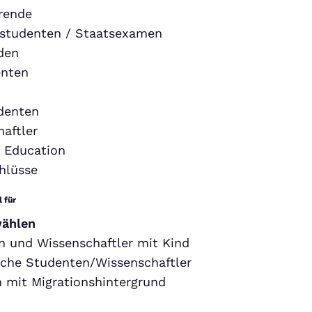
rende
studenten / Staatsexamen
den
nten
denten
aftler
 Education
hlüsse
 für
wählen
 und Wissenschaftler mit Kind
sche Studenten/Wissenschaftler
 mit Migrationshintergrund