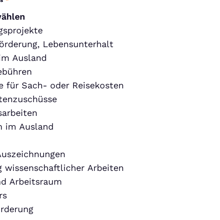
s
*
wählen
gsprojekte
örderung, Lebensunterhalt
im Ausland
ebühren
 für Sach- oder Reisekosten
tenzuschüsse
sarbeiten
m im Ausland
 Auszeichnungen
 wissenschaftlicher Arbeiten
d Arbeitsraum
rs
örderung