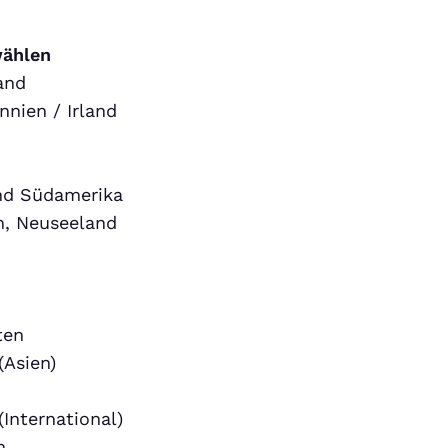
wählen
and
nnien / Irland
und Südamerika
n, Neuseeland
ten
(Asien)
(International)
h