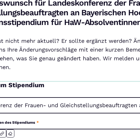
Absolventinnen
swunsch für Landeskonferenz der Fr
llungsbeauftragten an Bayerischen H
nsstipendium für HaW-Absolventinne
ist nicht mehr aktuell? Er sollte ergänzt werden? Ä
ns Ihre Änderungsvorschläge mit einer kurzen Beme
ehen, was Sie genau geändert haben. Wir melden un
nen.
um Stipendium
en des Stipendiums
*