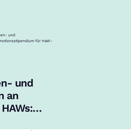
uen- und
omotionsstipendium für HaW-
en- und
n an
/ HAWs:
 HaW-