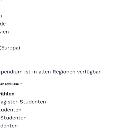
h
nde
vien
(Europa)
ipendium ist in allen Regionen verfügbar
nabschlüsse
*
wählen
agister-Studenten
tudenten
-Studenten
udenten