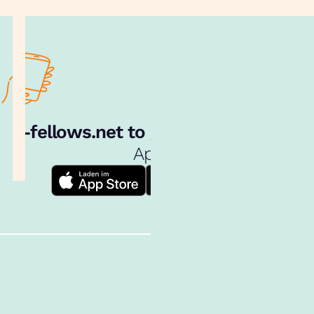
e‑fellows.net to go:
Hol dir unsere
App!
Follow us!
Inhalte im Überblick
Über uns
Cookies