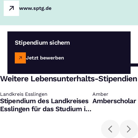
www.sptg.de
Stipendium sichern
Jetzt bewerben
Weitere Lebensunterhalts-Stipendien
Landkreis Esslingen
:
Amber
:
Stipendium des Landkreises
Amberscholar 
Esslingen für das Studium in
Humanmedizin