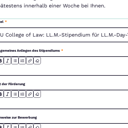
pätestens innerhalb einer Woche bei Ihnen.
tel
*
lgemeines Anliegen des Stipendiums
*
t der Förderung
nweise zur Bewerbung