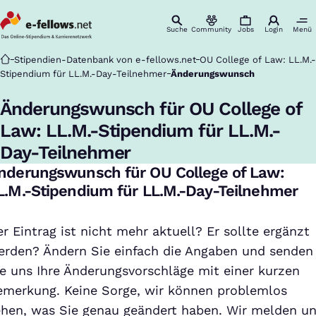
Suche
Community
Jobs
Login
Menü
Startseite
Stipendien-Datenbank von e-fellows.net
OU College of Law: LL.M.-
Stipendium für LL.M.-Day-Teilnehmer
Änderungswunsch
Änderungswunsch für OU College of
Law: LL.M.-Stipendium für LL.M.-
Day-Teilnehmer
nderungswunsch für OU College of Law:
L.M.-Stipendium für LL.M.-Day-Teilnehmer
r Eintrag ist nicht mehr aktuell? Er sollte ergänzt
erden? Ändern Sie einfach die Angaben und senden
ie uns Ihre Änderungsvorschläge mit einer kurzen
emerkung. Keine Sorge, wir können problemlos
ehen, was Sie genau geändert haben. Wir melden u