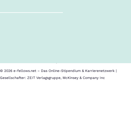
Follow us!
Inhalte im Überblick
Über uns
Cookies
Nutzungsbedingungen
Barrierefreiheit
Datenschutz
Impressum
© 2026 e-fellows.net – Das Online-Stipendium & Karrierenetzwerk |
Gesellschafter: ZEIT Verlagsgruppe, McKinsey & Company Inc