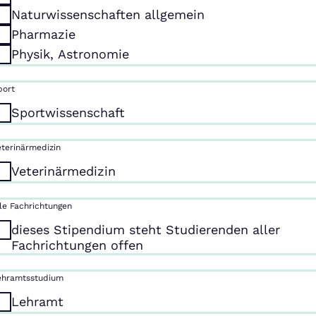
Naturwissenschaften allgemein
Pharmazie
Physik, Astronomie
port
Sportwissenschaft
eterinärmedizin
Veterinärmedizin
lle Fachrichtungen
dieses Stipendium steht Studierenden aller
Fachrichtungen offen
ehramtsstudium
Lehramt