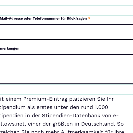
Mail-Adresse oder Telefonnummer für Rückfragen
*
merkungen
emium-
it einem Premium-Eintrag platzieren Sie Ihr
ntrag
tipendium als erstes unter den rund 1.000
tipendien in der Stipendien-Datenbank von e-
ellows.net, einer der größten in Deutschland. So
rreichen Sie noch mehr Aufmerksamkeit für Ihre