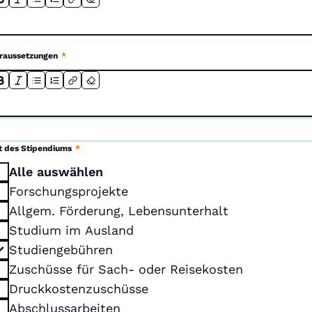
raussetzungen
*
t des Stipendiums
*
Alle auswählen
Forschungsprojekte
Allgem. Förderung, Lebensunterhalt
Studium im Ausland
Studiengebühren
Zuschüsse für Sach- oder Reisekosten
Druckkostenzuschüsse
Abschlussarbeiten